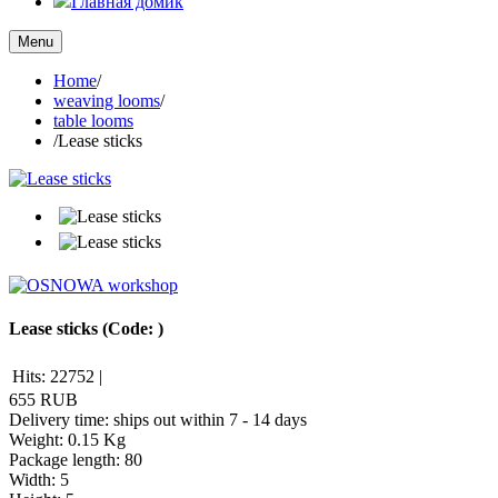
Главная домик
Menu
Home
/
weaving looms
/
table looms
/
Lease sticks
Lease sticks
(Code:
)
Hits:
22752
|
655 RUB
Delivery time: ships out within 7 - 14 days
Weight:
0.15 Kg
Package length
:
80
Width
:
5