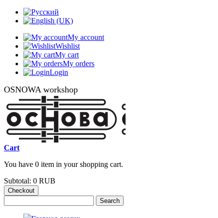
My account
Wishlist
My cart
My orders
Login
OSNOWA workshop
Cart
You have 0 item in your shopping cart.
Subtotal:
0 RUB
Checkout