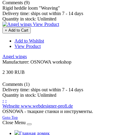
Comments (9)
Rigid heddle loom "Weaving"
Delivery time:
ships out within 7 - 14 days
Quantity in stock:
Unlimited
View Product
+ Add to Cart
Add to Wishlist
View Product
Angel wings
Manufacturer:
OSNOWA workshop
2 300 RUB
Comments (1)
Delivery time:
ships out within 7 - 14 days
Quantity in stock:
Unlimited
‹
›
Webseite www.webdesigner-profi.de
OSNOWA - ткацкие станки и инструменты.
Joomla! 3 Templates
Goto Top
Close Menu
Главная домик